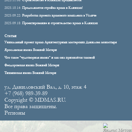
2025.11.06:
Строительство в Клинцах продвигается!
2025.10.14:
Продолжается стройка храма в Клинцах!
2025.09.22:
Разработка проекта храмового комплекса в Угличе
2025.09.18:
Проектирование и строительство храма в Клинцах
Статьи
Уникальный проект храма Архитектурных мастерских Данилова монастыря
Ярославская икона Божией Матери
Что такое "чудотворная икона" и как она признаётся таковой
Феодоровская икона Божией Матери
Тихвинская икона Божией Матери
ул. Даниловский Вал, д. 10, этаж 4
+7 (968) 989-39-89
Copyright © MDMAS.RU.
Все права защищены.
Регионы