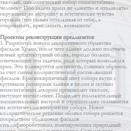
тяжелый, циклопический собор сомасштабным
человеку. Ибо задача храма не «давить» и «подавлять»
окружающую застройку и эстетические чувства
горожан (тем самым отталкивая от себя), а
очаровывать, приглашать, возвышать!
Проектом реконструкции предлагается:
1. Разработка нового декоративного убранства
фасадов Храма, после чего здание должно получить
новый архитектурный облик, гораздо больше
отвечающий тем задачам, ради которых возводился
храм. Это планируется достигнуть, главным образом,
за счет смены колористической составляющей
фасадов. Краснокирпичный цвет собора вкупе с
крупными размерами здания в целом и скупым
немасштабным декором производит тяжелое,
гнетущее впечатление. Подавляет положительный
эмоциональный настрой и отрицательно сказывается
на эстетическом восприятии собора. Новое
колористическое решение облика собора решается
посредством облицовки фасадов
стеклофибробетоном, имитирующим природный
камень (известняк) и штукатурку. Светлые тона