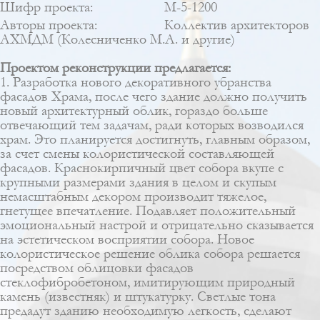
Шифр проекта:
М-5-1200
Авторы проекта:
Коллектив архитекторов
АХМДМ (Колесниченко М.А. и другие)
Проектом реконструкции предлагается:
1. Разработка нового декоративного убранства
фасадов Храма, после чего здание должно получить
новый архитектурный облик, гораздо больше
отвечающий тем задачам, ради которых возводился
храм. Это планируется достигнуть, главным образом,
за счет смены колористической составляющей
фасадов. Краснокирпичный цвет собора вкупе с
крупными размерами здания в целом и скупым
немасштабным декором производит тяжелое,
гнетущее впечатление. Подавляет положительный
эмоциональный настрой и отрицательно сказывается
на эстетическом восприятии собора. Новое
колористическое решение облика собора решается
посредством облицовки фасадов
стеклофибробетоном, имитирующим природный
камень (известняк) и штукатурку. Светлые тона
предадут зданию необходимую легкость, сделают