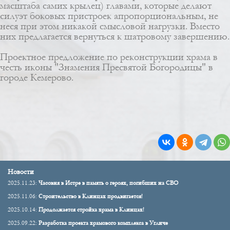
масштаба самих крылец) главами, которые делают
силуэт боковых пристроек апропорциональным, не
неся при этом никакой смысловой нагрузки. Вместо
них предлагается вернуться к шатровому завершению.
Проектное предложение по реконструкции храма в
честь иконы "Знамения Пресвятой Богородицы" в
городе Кемерово.
Новости
2025.11.23:
Часовня в Истре в память о героях, погибших на СВО
2025.11.06:
Строительство в Клинцах продвигается!
2025.10.14:
Продолжается стройка храма в Клинцах!
2025.09.22:
Разработка проекта храмового комплекса в Угличе