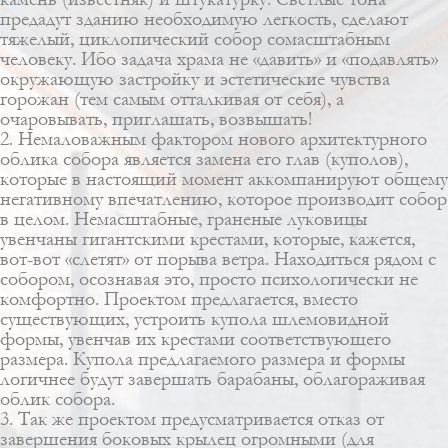
предадут зданию необходимую легкость, сделают
тяжелый, циклопический собор сомасштабным
человеку. Ибо задача храма не «давить» и «подавлять»
окружающую застройку и эстетические чувства
горожан (тем самым отталкивая от себя), а
очаровывать, приглашать, возвышать!
2. Немаловажным фактором нового архитектурного
облика собора является замена его глав (куполов),
которые в настоящий момент аккомпанируют общему
негативному впечатлению, которое производит собор
в целом. Немасштабные, граненые луковицы
увенчаны гигантскими крестами, которые, кажется,
вот-вот «слетят» от порыва ветра. Находиться рядом с
собором, осознавая это, просто психологически не
комфортно. Проектом предлагается, вместо
существующих, устроить купола шлемовидной
формы, увенчав их крестами соответствующего
размера. Купола предлагаемого размера и формы
логичнее будут завершать барабаны, облагораживая
облик собора.
3. Так же проектом предусматривается отказ от
завершения боковых крылец огромными (для