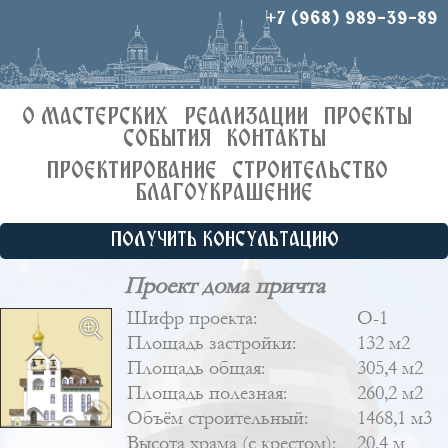
+7 (968) 989-39-89
О МАСТЕРСКИХ
РЕАЛИЗАЦИИ
ПРОЕКТЫ
СОБЫТИЯ
КОНТАКТЫ
ПРОЕКТИРОВАНИЕ
СТРОИТЕЛЬСТВО
БЛАГОУКРАШЕНИЕ
ПОЛУЧИТЬ КОНСУЛЬТАЦИЮ
Проект дома причта
Шифр проекта:
О-1
Площадь застройки:
132 м2
Площадь общая:
305,4 м2
Площадь полезная:
260,2 м2
Объём строительный:
1468,1 м3
Высота храма (с крестом):
20,4 м