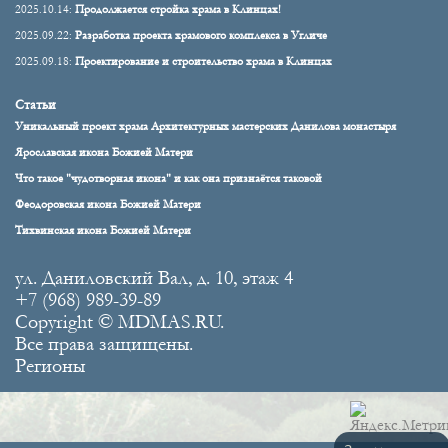
2025.10.14:
Продолжается стройка храма в Клинцах!
2025.09.22:
Разработка проекта храмового комплекса в Угличе
2025.09.18:
Проектирование и строительство храма в Клинцах
Статьи
Уникальный проект храма Архитектурных мастерских Данилова монастыря
Ярославская икона Божией Матери
Что такое "чудотворная икона" и как она признаётся таковой
Феодоровская икона Божией Матери
Тихвинская икона Божией Матери
ул. Даниловский Вал, д. 10, этаж 4
+7 (968) 989-39-89
Copyright © MDMAS.RU.
Все права защищены.
Регионы