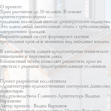
О проекте:
Храм рассчитан до 50 человек. В основе
архитектурного образа —
традиции псковской школы древнерусского зодчества.
Это одноглавый бесстолпный объём с трёхлопастным
завершением фасадов.
Выразительный силуэт формируют скатная
треугольная кровля и звонница над западным входом.
В западной части здания предусмотрены техническое
помещение и церковная лавка.
Компактный объём позволяет разместить храм на
участках с разными градостроительными условиями.
Проект разработан коллективом
«Архитектурно-художественных мастерских Данилова
монастыря»
под руководством Главного Архитектора Вадима
Барханова
Автор проекта -
Вадим Барханов
Художественный руководитель
Максим Богданов