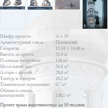
Шифр проекта:
А-1-50
Архитектурный стиль:
Псковский
Габариты:
19,14 × 16,46 м
Высота до креста:
21,4 м
Площадь застройки:
156 м²
Молельный зал:
31,6 м²
Алтарь с солеёй:
28,6 м²
Тамбур и паперть:
18,2 м²
Техническое помещение:
6,7 м²
Общая площадь
помещений:
138,1 м²
Проект храма вместимостью до 50 человек