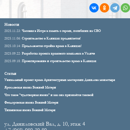
Новости
2025.11.23:
Часовня в Истре в память о героях, погибших на СВО
2025.11.06:
Строительство в Клинцах продвигается!
2025.10.14:
Продолжается стройка храма в Клинцах!
2025.09.22:
Разработка проекта храмового комплекса в Угличе
2025.09.18:
Проектирование и строительство храма в Клинцах
Статьи
Уникальный проект храма Архитектурных мастерских Данилова монастыря
Ярославская икона Божией Матери
Что такое "чудотворная икона" и как она признаётся таковой
Феодоровская икона Божией Матери
Тихвинская икона Божией Матери
ул. Даниловский Вал, д. 10, этаж 4