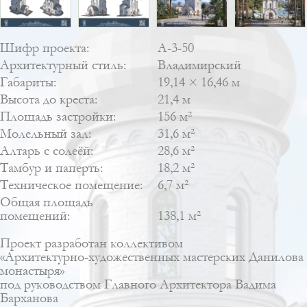
Шифр проекта:
А-3-50
Архитектурный стиль:
Владимирский
Габариты:
19,14 × 16,46 м
Высота до креста:
21,4 м
Площадь застройки:
156 м²
Молельный зал:
31,6 м²
Алтарь с солеёй:
28,6 м²
Тамбур и паперть:
18,2 м²
Техническое помещение:
6,7 м²
Общая площадь
помещений:
138,1 м²
Проект разработан коллективом
«Архитектурно-художественных мастерских Данилова
монастыря»
под руководством Главного Архитектора Вадима
Барханова