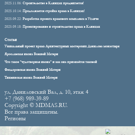
2025.11.06:
Строительство в Клинцах продвигается!
2025.10.14:
Продолжается стройка храма в Клинцах!
2025.09.22:
Разработка проекта храмового комплекса в Угличе
2025.09.18:
Проектирование и строительство храма в Клинцах
Статьи
Уникальный проект храма Архитектурных мастерских Данилова монастыря
Ярославская икона Божией Матери
Что такое "чудотворная икона" и как она признаётся таковой
Феодоровская икона Божией Матери
Тихвинская икона Божией Матери
ул. Даниловский Вал, д. 10, этаж 4
+7 (968) 989-39-89
Copyright © MDMAS.RU.
Все права защищены.
Регионы