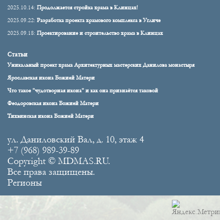
2025.10.14:
Продолжается стройка храма в Клинцах!
2025.09.22:
Разработка проекта храмового комплекса в Угличе
2025.09.18:
Проектирование и строительство храма в Клинцах
Статьи
Уникальный проект храма Архитектурных мастерских Данилова монастыря
Ярославская икона Божией Матери
Что такое "чудотворная икона" и как она признаётся таковой
Феодоровская икона Божией Матери
Тихвинская икона Божией Матери
ул. Даниловский Вал, д. 10, этаж 4
+7 (968) 989-39-89
Copyright © MDMAS.RU.
Все права защищены.
Регионы