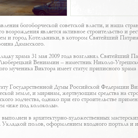
ления богоборческой советской власти, и наша стран
 возрождения является активное строительство и рес
ем и город Котельники, в котором Святейший Патриар
воина Дамасского.
ладку храма 31 мая 2009 года возглавил Святейший Па
Люберецкий Вениамин – наместник Николо-Угрешско
того мученика Виктора имеет статус приписного храм
тату Государственной Думы Российской Федерации Ви
еской земле, и мирянам, жертвующим средства на стро
ского зодчества, однако при его строительстве прим
м «иже под колоколы».
 выполнен в архитектурно-художественных мастерски
. Укладкой полов, оформлением входного портала и и