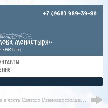
+7 (968) 989-39-89
лова монастыря»
 в 2001 году
ОНТАКТЫ
ЕНИЕ
а в честь Святого Равноапостольного
князя Владимира