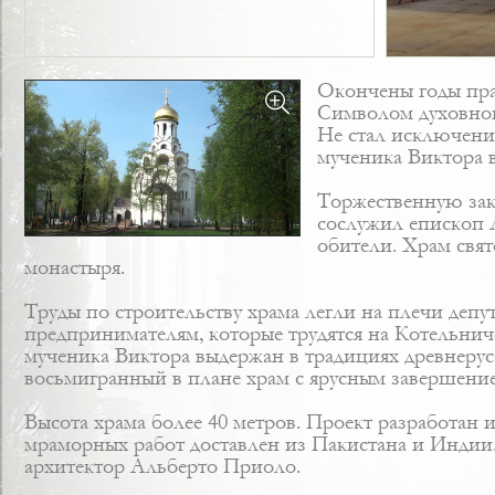
Окончены годы прав
Символом духовного
Не стал исключени
мученика Виктора 
Торжественную зак
сослужил епископ 
обители. Храм свя
монастыря.
Труды по
строительству храма
легли на плечи депу
предпринимателям, которые трудятся на Котельнич
мученика Виктора выдержан в традициях древнерус
восьмигранный в плане храм с ярусным завершение
Высота храма более 40 метров.
Проект
разработан и
мраморных работ доставлен из Пакистана и Индии
архитектор Альберто Приоло.