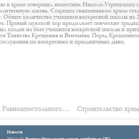
ю в храме совершил наместник Николо-Угрешского м
 молитвенную жизнь. Старшим священником храма ста
у. Общее количество учащихся воскресной школы на 20
ора. Правый мужской хор продолжает певческие тради
л создан на базе учащихся воскресной школы и прих
ся Таинства Крещения и Венчания. Перед Крещением п
огослужения по воскресным и праздничным дням.
о Равноапостольного
Строительство храм
Новости
2025.11.23:
Часовня в Истре в память о героях, погибших на СВО