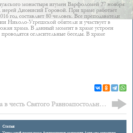
ужского монастыря игумен Варфоломей 27 ноября
л иерей Дионисий Горовой. При храме работает
16 год составляет 80 человек. Все преподаватели
ции Николо-Угрешской обители и участвует в
ожан храма. В данный момент в храме устроен
роводятся огласительные беседы. В храме
а в честь Святого Равноапостольного
князя Владимира
Статьи
Уникальный проект храма Архитектурных мастерских Данилова монастыря