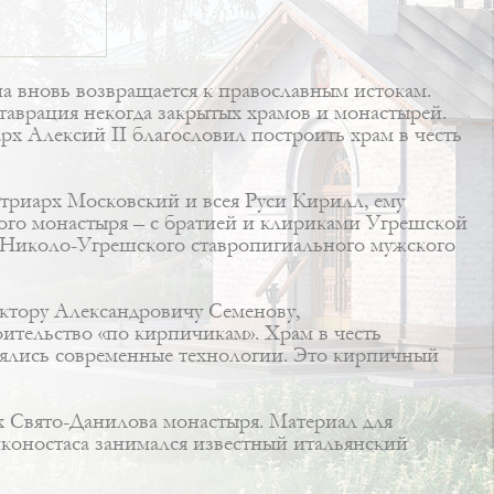
а вновь возвращается к православным истокам.
таврация некогда закрытых храмов и монастырей.
х Алексий II благословил построить храм в честь
триарх Московский и всея Руси Кирилл, ему
го монастыря – с братией и клириками Угрешской
а Николо-Угрешского ставропигиального мужского
ктору Александровичу Семенову,
ительство «по кирпичикам». Храм в честь
енялись современные технологии. Это кирпичный
х Свято-Данилова монастыря. Материал для
коностаса занимался известный итальянский