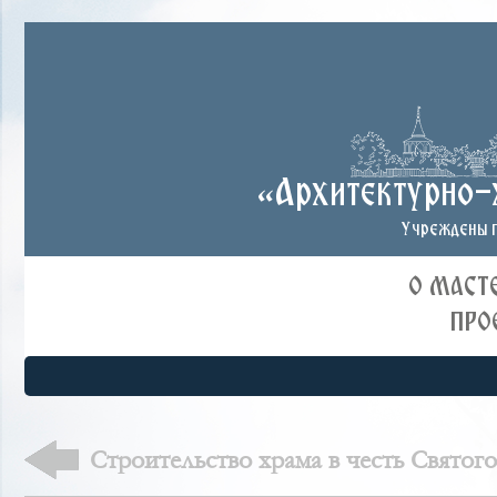
«Архитектурно-
Учреждены п
О МАСТ
ПРО
Строительство храма в честь Святог
князя Владимира