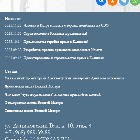
Новости
2025.11.23:
Часовня в Истре в память о героях, погибших на СВО
2025.11.06:
Строительство в Клинцах продвигается!
2025.10.14:
Продолжается стройка храма в Клинцах!
2025.09.22:
Разработка проекта храмового комплекса в Угличе
2025.09.18:
Проектирование и строительство храма в Клинцах
Статьи
Уникальный проект храма Архитектурных мастерских Данилова монастыря
Ярославская икона Божией Матери
Что такое "чудотворная икона" и как она признаётся таковой
Феодоровская икона Божией Матери
Тихвинская икона Божией Матери
ул. Даниловский Вал, д. 10, этаж 4
+7 (968) 989-39-89
Copyright © MDMAS.RU.