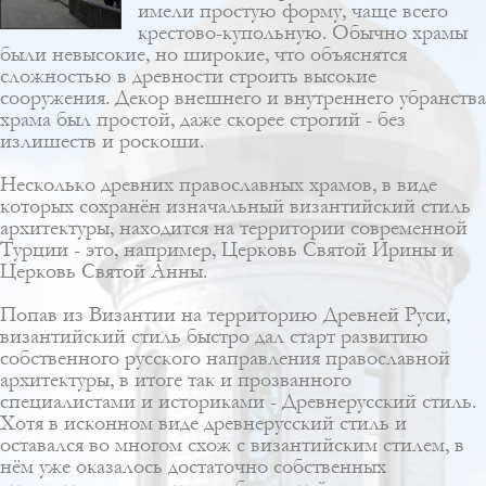
имели простую форму, чаще всего
крестово-купольную. Обычно храмы
были невысокие, но широкие, что объяснятся
сложностью в древности строить высокие
сооружения. Декор внешнего и внутреннего убранства
храма был простой, даже скорее строгий - без
излишеств и роскоши.
Несколько древних православных храмов, в виде
которых сохранён изначальный византийский стиль
архитектуры, находится на территории современной
Турции - это, например, Церковь Святой Ирины и
Церковь Святой Анны.
Попав из Византии на территорию Древней Руси,
византийский стиль быстро дал старт развитию
собственного русского направления православной
архитектуры, в итоге так и прозванного
специалистами и историками -
Древнерусский стиль
.
Хотя в исконном виде древнерусский стиль и
оставался во многом схож с византийским стилем, в
нём уже оказалось достаточно собственных