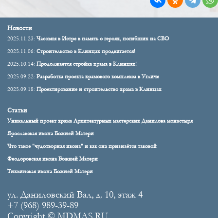
Новости
2025.11.23:
Часовня в Истре в память о героях, погибших на СВО
2025.11.06:
Строительство в Клинцах продвигается!
2025.10.14:
Продолжается стройка храма в Клинцах!
2025.09.22:
Разработка проекта храмового комплекса в Угличе
2025.09.18:
Проектирование и строительство храма в Клинцах
Статьи
Уникальный проект храма Архитектурных мастерских Данилова монастыря
Ярославская икона Божией Матери
Что такое "чудотворная икона" и как она признаётся таковой
Феодоровская икона Божией Матери
Тихвинская икона Божией Матери
ул. Даниловский Вал, д. 10, этаж 4
+7 (968) 989-39-89
Copyright © MDMAS.RU.