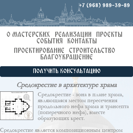
+7 (968) 989-39-89
О МАСТЕРСКИХ
РЕАЛИЗАЦИИ
ПРОЕКТЫ
СОБЫТИЯ
КОНТАКТЫ
ПРОЕКТИРОВАНИЕ
СТРОИТЕЛЬСТВО
БЛАГОУКРАШЕНИЕ
ПОЛУЧИТЬ КОНСУЛЬТАЦИЮ
Средокрестие в архитектуре храма
Средокрестие - зона в плане храма,
являющаяся местом пересечения
продольного
нефа
храма и
трансепта
(поперечного нефа), вместе
образующих крест.
Средокрестие является композиционным центром