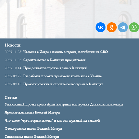
Новости
2025.11.23:
Часовня в Истре в память о героях, погибших на СВО
2025.11.06:
Строительство в Клинцах продвигается!
2025.10.14:
Продолжается стройка храма в Клинцах!
2025.09.22:
Разработка проекта храмового комплекса в Угличе
2025.09.18:
Проектирование и строительство храма в Клинцах
Статьи
Уникальный проект храма Архитектурных мастерских Данилова монастыря
Ярославская икона Божией Матери
Что такое "чудотворная икона" и как она признаётся таковой
Феодоровская икона Божией Матери
Тихвинская икона Божией Матери