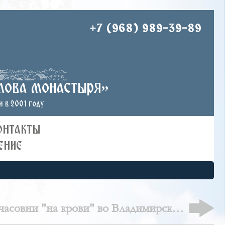
+7 (968) 989-39-89
лова монастыря»
 в 2001 году
ОНТАКТЫ
ЕНИЕ
часовни "на крови" во Владимирской
области