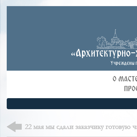
«Архитектурно-
Учреждены п
О МАСТ
ПРО
22 мая мы сдали заказчику готовую ч
Красногорске