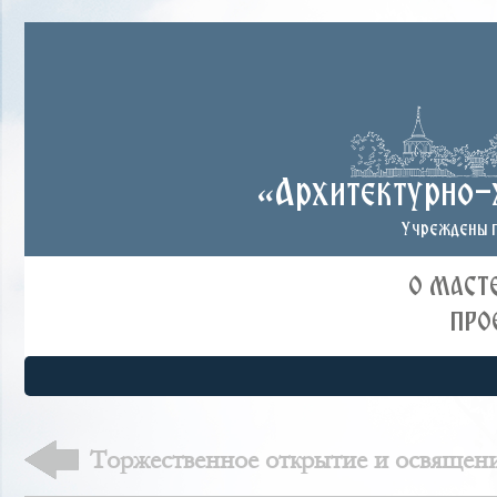
«Архитектурно-
Учреждены п
О МАСТ
ПРО
Торжественное открытие и освящен