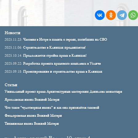
Новости
2025.11.23:
Часовня в Истре в память о героях, погибших на СВО
2025.11.06:
Строительство в Клинцах продвигается!
2025.10.14:
Продолжается стройка храма в Клинцах!
2025.09.22:
Разработка проекта храмового комплекса в Угличе
2025.09.18:
Проектирование и строительство храма в Клинцах
Статьи
Уникальный проект храма Архитектурных мастерских Данилова монастыря
Ярославская икона Божией Матери
Что такое "чудотворная икона" и как она признаётся таковой
Феодоровская икона Божией Матери
Тихвинская икона Божией Матери