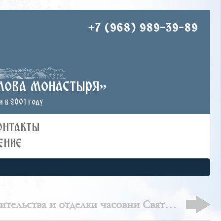
+7 (968) 989-39-89
лова монастыря»
 в 2001 году
ОНТАКТЫ
ЕНИЕ
тельства и отделки часовни Святого
Тимофея в Костерево