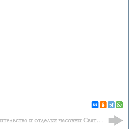
тельства и отделки часовни Святого
Тимофея в Костерево