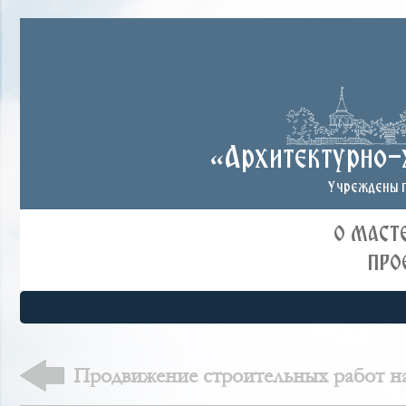
«Архитектурно-
Учреждены п
О МАСТ
ПРО
Продвижение строительных работ на
Клинцы