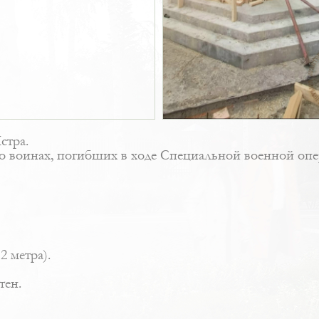
стра.
о воинах, погибших в ходе Специальной военной опер
2 метра).
тен.