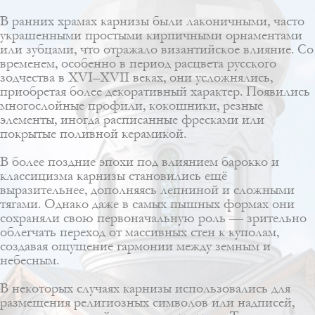
В ранних храмах карнизы были лаконичными, часто
украшенными простыми кирпичными орнаментами
или зубцами, что отражало византийское влияние. Со
временем, особенно в период расцвета русского
зодчества в XVI–XVII веках, они усложнялись,
приобретая более декоративный характер. Появились
многослойные профили, кокошники, резные
элементы, иногда расписанные фресками или
покрытые поливной керамикой.
В более поздние эпохи под влиянием барокко и
классицизма карнизы становились ещё
выразительнее, дополняясь лепниной и сложными
тягами. Однако даже в самых пышных формах они
сохраняли свою первоначальную роль — зрительно
облегчать переход от массивных стен к куполам,
создавая ощущение гармонии между земным и
небесным.
В некоторых случаях карнизы использовались для
размещения религиозных символов или надписей,