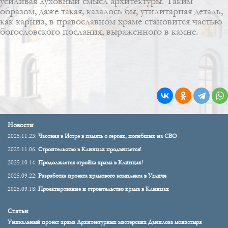
усиливая духовный смысл архитектуры. Таким
образом, даже такая, казалось бы, утилитарная деталь,
как карниз, в православном храме становится частью
богословского послания, выраженного в камне.
Новости
2025.11.23:
Часовня в Истре в память о героях, погибших на СВО
2025.11.06:
Строительство в Клинцах продвигается!
2025.10.14:
Продолжается стройка храма в Клинцах!
2025.09.22:
Разработка проекта храмового комплекса в Угличе
2025.09.18:
Проектирование и строительство храма в Клинцах
Статьи
Уникальный проект храма Архитектурных мастерских Данилова монастыря