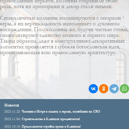
православных церквей, колонны сохранили свою
роль, хотя их пропорции и декор стали иными.
Символически колонны ассоциируются с опорами
веры, а их вертикальность напоминает о духовном
восхождении. Полуколонны же, будучи частью стены,
символизируют единство земного и горнего мира.
Таким образом, даже в конструктивно-декоративных
элементах проявляется глубокая богословская идея,
пронизывающая всю православную архитектуру.
Новости
2025.11.23:
Часовня в Истре в память о героях, погибших на СВО
2025.11.06:
Строительство в Клинцах продвигается!
2025.10.14:
Продолжается стройка храма в Клинцах!