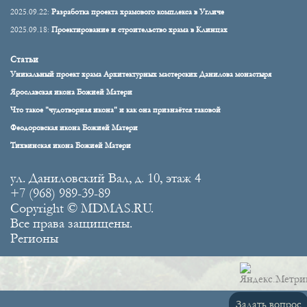
2025.09.22:
Разработка проекта храмового комплекса в Угличе
2025.09.18:
Проектирование и строительство храма в Клинцах
Статьи
Уникальный проект храма Архитектурных мастерских Данилова монастыря
Ярославская икона Божией Матери
Что такое "чудотворная икона" и как она признаётся таковой
Феодоровская икона Божией Матери
Тихвинская икона Божией Матери
ул. Даниловский Вал, д. 10, этаж 4
+7 (968) 989-39-89
Copyright © MDMAS.RU.
Все права защищены.
Регионы
Задать вопрос