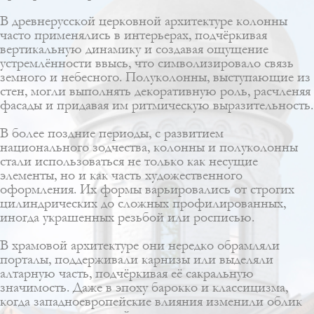
В древнерусской церковной архитектуре колонны
часто применялись в интерьерах, подчёркивая
вертикальную динамику и создавая ощущение
устремлённости ввысь, что символизировало связь
земного и небесного. Полуколонны, выступающие из
стен, могли выполнять декоративную роль, расчленяя
фасады и придавая им ритмическую выразительность.
В более поздние периоды, с развитием
национального зодчества, колонны и полуколонны
стали использоваться не только как несущие
элементы, но и как часть художественного
оформления. Их формы варьировались от строгих
цилиндрических до сложных профилированных,
иногда украшенных резьбой или росписью.
В храмовой архитектуре они нередко обрамляли
порталы, поддерживали карнизы или выделяли
алтарную часть, подчёркивая её сакральную
значимость. Даже в эпоху барокко и классицизма,
когда западноевропейские влияния изменили облик