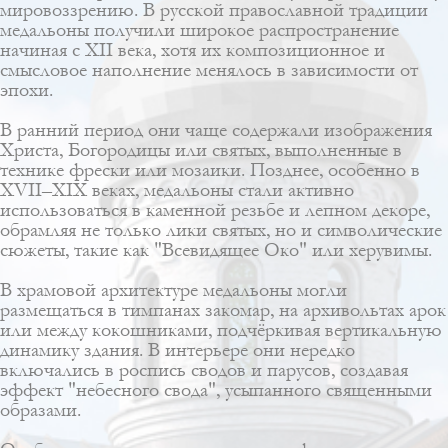
мировоззрению. В русской православной традиции
медальоны получили широкое распространение
начиная с XII века, хотя их композиционное и
смысловое наполнение менялось в зависимости от
эпохи.
В ранний период они чаще содержали изображения
Христа, Богородицы или святых, выполненные в
технике фрески или мозаики. Позднее, особенно в
XVII–XIX веках, медальоны стали активно
использоваться в каменной резьбе и лепном декоре,
обрамляя не только лики святых, но и символические
сюжеты, такие как "Всевидящее Око" или херувимы.
В храмовой архитектуре медальоны могли
размещаться в тимпанах закомар, на архивольтах арок
или между кокошниками, подчёркивая вертикальную
динамику здания. В интерьере они нередко
включались в роспись сводов и парусов, создавая
эффект "небесного свода", усыпанного священными
образами.