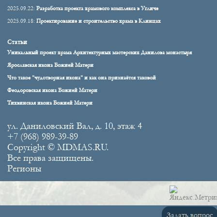
2025.09.22:
Разработка проекта храмового комплекса в Угличе
2025.09.18:
Проектирование и строительство храма в Клинцах
Статьи
Уникальный проект храма Архитектурных мастерских Данилова монастыря
Ярославская икона Божией Матери
Что такое "чудотворная икона" и как она признаётся таковой
Феодоровская икона Божией Матери
Тихвинская икона Божией Матери
ул. Даниловский Вал, д. 10, этаж 4
+7 (968) 989-39-89
Copyright © MDMAS.RU.
Все права защищены.
Регионы
Задать вопрос