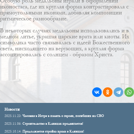
Особую роль медальоны играли в оформлении
иконостаса, где их круглая форма контрастировала с
прямоугольными иконами, добавляя композиции
ритмическое разнообразие.
В некоторых случаях медальоны использовались и в
медном литье, украшая царские врата или киоты. Их
символика часто связывалась с идеей Божественного
света, нисходящего на верующих, а круглая форма
ассоциировалась с солнцем - образом Христа.
Новости
2025.11.23:
Часовня в Истре в память о героях, погибших на СВО
2025.11.06:
Строительство в Клинцах продвигается!
2025.10.14:
Продолжается стройка храма в Клинцах!