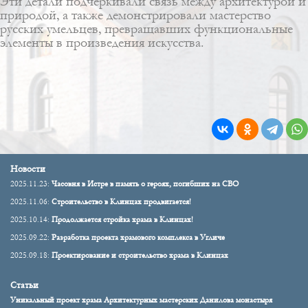
Эти детали подчёркивали связь между архитектурой и
природой, а также демонстрировали мастерство
русских умельцев, превращавших функциональные
элементы в произведения искусства.
Новости
2025.11.23:
Часовня в Истре в память о героях, погибших на СВО
2025.11.06:
Строительство в Клинцах продвигается!
2025.10.14:
Продолжается стройка храма в Клинцах!
2025.09.22:
Разработка проекта храмового комплекса в Угличе
2025.09.18:
Проектирование и строительство храма в Клинцах
Статьи
Уникальный проект храма Архитектурных мастерских Данилова монастыря