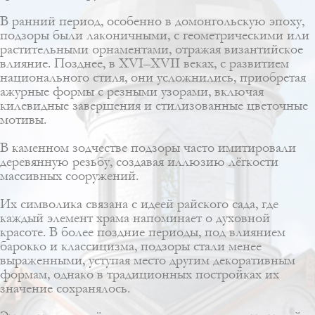
В ранний период, особенно в домонгольскую эпоху,
подзоры были лаконичными, с геометрическими или
растительными орнаментами, отражая византийское
влияние. Позднее, в XVI–XVII веках, с развитием
национального стиля, они усложнились, приобретая
ажурные формы с резными узорами, включая
килевидные завершения и стилизованные цветочные
мотивы.
В каменном зодчестве подзоры часто имитировали
деревянную резьбу, создавая иллюзию лёгкости
массивных сооружений.
Их символика связана с идеей райского сада, где
каждый элемент храма напоминает о духовной
красоте. В более поздние периоды, под влиянием
барокко и классицизма, подзоры стали менее
выраженными, уступая место другим декоративным
формам, однако в традиционных постройках их
значение сохранялось.