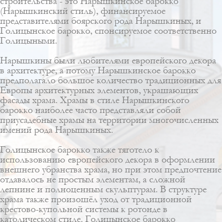
строительства - это Нарышкинское барокко
(Нарышкинский стиль), финансируемое
представителями боярского рода Нарышкиных, и
Голицынское барокко, спонсируемое соответственно
Голицыными.
Нарышкины были любителями европейского декора
в архитектуре, а потому Нарышкинское барокко
предполагало большое количество традиционных для
Европы архитектурных элементов, украшающих
фасады храма. Храмы в стиле Нарышкинского
барокко наиболее часто представляли собой
приусадебные храмы на территории многочисленных
имений рода Нарышкиных.
Голицынское барокко также тяготело к
использованию европейского декора в оформлении
внешнего убранства храма, но при этом предпочтение
отдавалось не простым элементам, а сложной
лепнине и полноценным скульптурам. В структуре
храма также произошёл уход от традиционной
крестово-купольной системы к ротонде в
католическом стиле. Голицынское барокко