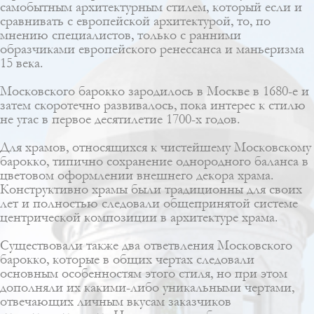
самобытным архитектурным стилем, который если и
сравнивать с европейской архитектурой, то, по
мнению специалистов, только с ранними
образчиками европейского ренессанса и маньеризма
15 века.
Московского барокко зародилось в Москве в 1680-е и
затем скоротечно развивалось, пока интерес к стилю
не угас в первое десятилетие 1700-х годов.
Для храмов, относящихся к чистейшему Московскому
барокко, типично сохранение однородного баланса в
цветовом оформлении внешнего декора храма.
Конструктивно храмы были традиционны для своих
лет и полностью следовали общепринятой системе
центрической композиции в архитектуре храма.
Существовали также два ответвления Московского
барокко, которые в общих чертах следовали
основным особенностям этого стиля, но при этом
дополняли их какими-либо уникальными чертами,
отвечающих личным вкусам заказчиков