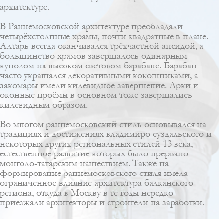
архитектуре.
В Раннемосковской архитектуре преобладали
четырёхстолпные храмы, почти квадратные в плане.
Алтарь всегда оканчивался трёхчастной апсидой, а
большинство храмов завершалось одинарным
куполом на высоком световом барабане. Барабан
часто украшался декоративными кокошниками, а
закомары имели килевидное завершение. Арки и
оконные проёмы в основном тоже завершались
килевидным образом.
Во многом раннемосковский стиль основывался на
традициях и достижениях владимиро-суздальского и
некоторых других региональных стилей 13 века,
естественное развитие которых было прервано
монголо-татарским нашествием. Также на
формирование раннемосковского стиля имела
ограниченное влияние архитектура балканского
региона, откуда в Москву в те годы нередко
приезжали архитекторы и строители на заработки.