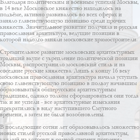
Благодаря политическим и военным успехам Москвы,
в 14 веке Московское княжество находилось на
подъёме, активно развивалось во всех сферах и
заняло главенствующую позицию среди прочих
княжеств. Значительное развитие получила и русская
православная архитектура, ведущие позиции в
которой надолго заняли московские храмостроители.
Стремительное развитие московских архитектурных
традиций вкупе с укрепление политической позиции
Москвы, распространило московский стиль и на
соседние русские княжества. Лишь к концу 16 веку
московская православная архитектура начала уступать
свою главенствующую позицию в пользу начавшим
образовываться общерусским архитектурным
традициям, однако толком сформироваться они тогда
так и не успели - все архитектурные изыскания
прекратились в виду наступившего Смутного
времени, а затем не были возобновлены.
В последующие сотни лет образовывалось множество
новых стилей русской православной архитектуры,
каждый из которых в разной степени применял