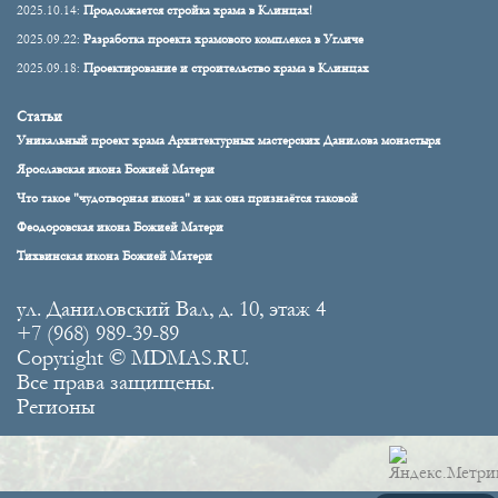
2025.10.14:
Продолжается стройка храма в Клинцах!
2025.09.22:
Разработка проекта храмового комплекса в Угличе
2025.09.18:
Проектирование и строительство храма в Клинцах
Статьи
Уникальный проект храма Архитектурных мастерских Данилова монастыря
Ярославская икона Божией Матери
Что такое "чудотворная икона" и как она признаётся таковой
Феодоровская икона Божией Матери
Тихвинская икона Божией Матери
ул. Даниловский Вал, д. 10, этаж 4
+7 (968) 989-39-89
Copyright © MDMAS.RU.
Все права защищены.
Регионы