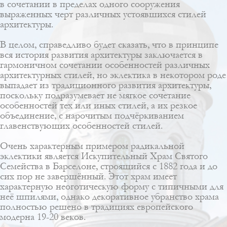
в сочетании в пределах одного сооружения
выраженных черт различных устоявшихся стилей
архитектуры.
В целом, справедливо будет сказать, что в принципе
вся история развития архитектуры заключается в
гармоничном сочетании особенностей различных
архитектурных стилей, но эклектика в некотором роде
выпадает из традиционного развития архитектуры,
поскольку подразумевает не мягкое сочетание
особенностей тех или иных стилей, а их резкое
объединение, с нарочитым подчёркиванием
главенствующих особенностей стилей.
Очень характерным примером радикальной
эклектики является Искупительный Храм Святого
Семейства в Барселоне, строящийся с 1882 года и до
сих пор не завершённый. Этот храм имеет
характерную неоготическую форму с типичными для
неё шпилями, однако декоративное убранство храма
полностью решено в традициях европейского
модерна 19-20 веков.