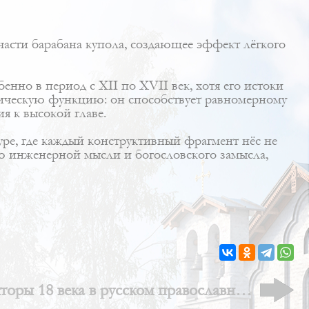
части барабана купола, создающее эффект лёгкого
нно в период с XII по XVII век, хотя его истоки
ктическую функцию: он способствует равномерному
я к высокой главе.
уре, где каждый конструктивный фрагмент нёс не
нию инженерной мысли и богословского замысла,
оры 18 века в русском православном
зодчестве