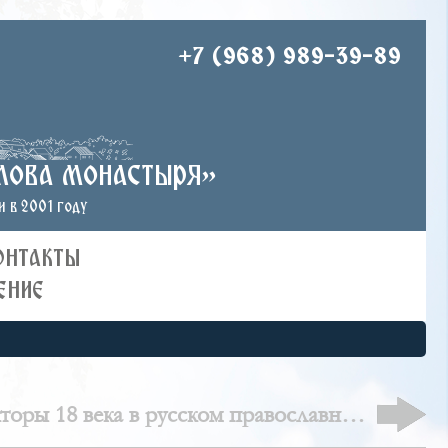
+7 (968) 989-39-89
лова монастыря»
 в 2001 году
ОНТАКТЫ
ЕНИЕ
оры 18 века в русском православном
зодчестве