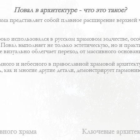
Повал в архитектуре - что это такое?
рама представляет собой плавное расширение верхней 
о использовался в русском храмовом зодчестве, особе
 Повал выполняет не только эстетическую, но и пра
е визуально облегчает переход от массивного основани
много и небесного в православной храмовой архитект
л, как и многие другие детали, демонстрирует гармо
вного храма
Ключевые архитект