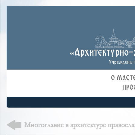
«Архитектурно-
Учреждены п
О МАСТ
ПРО
Многоглавие в архитектуре правосла