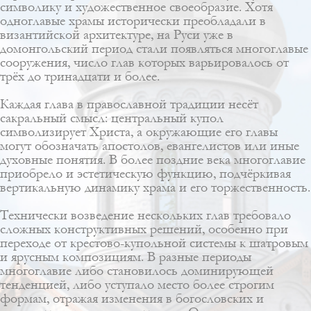
символику и художественное своеобразие. Хотя
одноглавые храмы исторически преобладали в
византийской архитектуре, на Руси уже в
домонгольский период стали появляться многоглавые
сооружения, число глав которых варьировалось от
трёх до тринадцати и более.
Каждая глава в православной традиции несёт
сакральный смысл: центральный купол
символизирует Христа, а окружающие его главы
могут обозначать апостолов, евангелистов или иные
духовные понятия. В более поздние века многоглавие
приобрело и эстетическую функцию, подчёркивая
вертикальную динамику храма и его торжественность.
Технически возведение нескольких глав требовало
сложных конструктивных решений, особенно при
переходе от крестово-купольной системы к шатровым
и ярусным композициям. В разные периоды
многоглавие либо становилось доминирующей
тенденцией, либо уступало место более строгим
формам, отражая изменения в богословских и