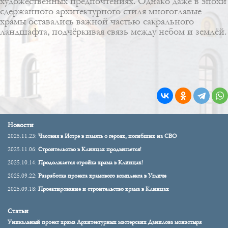
художественных предпочтениях. Однако даже в эпохи
сдержанного архитектурного стиля многоглавые
храмы оставались важной частью сакрального
ландшафта, подчёркивая связь между небом и землёй.
Новости
2025.11.23:
Часовня в Истре в память о героях, погибших на СВО
2025.11.06:
Строительство в Клинцах продвигается!
2025.10.14:
Продолжается стройка храма в Клинцах!
2025.09.22:
Разработка проекта храмового комплекса в Угличе
2025.09.18:
Проектирование и строительство храма в Клинцах
Статьи
Уникальный проект храма Архитектурных мастерских Данилова монастыря