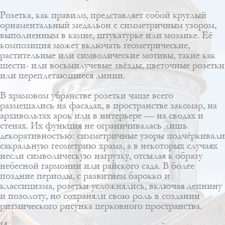
Розетка, как правило, представляет собой круглый
орнаментальный медальон с симметричным узором,
выполненным в камне, штукатурке или мозаике. Её
композиция может включать геометрические,
растительные или символические мотивы, такие как
шести- или восьмилучевые звёзды, цветочные розетки
или переплетающиеся линии.
В храмовом убранстве розетки чаще всего
размещались на фасадах, в пространстве закомар, на
архивольтах арок или в интерьере — на сводах и
стенах. Их функция не ограничивалась лишь
декоративностью: симметричные узоры подчёркивали
сакральную геометрию храма, а в некоторых случаях
несли символическую нагрузку, отсылая к образу
небесной гармонии или райского сада. В более
поздние периоды, с развитием барокко и
классицизма, розетки усложнялись, включая лепнину
и позолоту, но сохраняли свою роль в создании
ритмического рисунка церковного пространства.