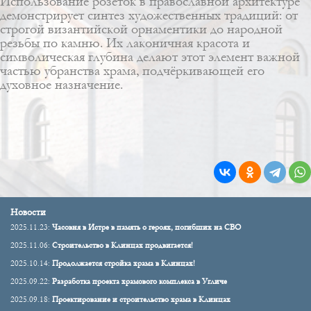
Использование розеток в православной архитектуре
демонстрирует синтез художественных традиций: от
строгой византийской орнаментики до народной
резьбы по камню. Их лаконичная красота и
символическая глубина делают этот элемент важной
частью убранства храма, подчёркивающей его
духовное назначение.
Новости
2025.11.23:
Часовня в Истре в память о героях, погибших на СВО
2025.11.06:
Строительство в Клинцах продвигается!
2025.10.14:
Продолжается стройка храма в Клинцах!
2025.09.22:
Разработка проекта храмового комплекса в Угличе
2025.09.18:
Проектирование и строительство храма в Клинцах