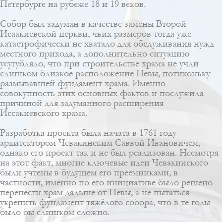
Петербурге на рубеже 18 и 19 веков.
Собор был задуман в качестве замены
Второй
Исаакиевской церкви
, чьих размеров тогда уже
катастрофически не хватало для обслуживания нужд
местного прихода, а дополнительно ситуацию
усугубляло, что при строительстве храма не учли
слишком близкое расположение Невы, потихоньку
размывавшей фундамент храма. Именно
совокупность этих основных фактов и послужила
причиной для задуманного расширения
Иссакиевского храма.
Разработка проекта была начата в 1761 году
архитектором Чевакинским Саввой Ивановичем,
однако его проект так и не был реализован. Несмотря
на этот факт, многие ключевые идеи Чевакинского
были учтены в будущем его преемниками, в
частности, именно по его инициативе было решено
перенести храм дальше от Невы, а не пытаться
укрепить фундамент тяжёлого собора, что в те годы
было бы слишком сложно.