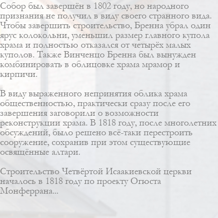
Собор был завершён в 1802 году, но народного
признания не получил в виду своего странного вида.
Чтобы завершить строительство, Бренна убрал один
ярус колокольни, уменьшил размер главного купола
храма и полностью отказался от четырёх малых
куполов. Также Винченцо Бренна был вынужден
комбинировать в облицовке храма мрамор и
кирпичи.
В виду выраженного непринятия облика храма
общественностью, практически сразу после его
завершения заговорили о возможности
реконструкции храма. В 1818 году, после многолетних
обсуждений, было решено всё-таки перестроить
сооружение, сохранив при этом существующие
освящённые алтари.
Строительство
Четвёртой Исаакиевской церкви
началось в 1818 году по проекту
Огюста
Монферрана
...