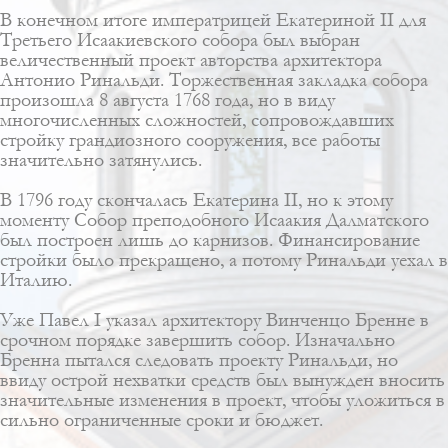
В конечном итоге императрицей Екатериной II для
Третьего Исаакиевского собора был выбран
величественный проект авторства архитектора
Антонио Ринальди. Торжественная закладка собора
произошла 8 августа 1768 года, но в виду
многочисленных сложностей, сопровождавших
стройку грандиозного сооружения, все работы
значительно затянулись.
В 1796 году скончалась Екатерина II, но к этому
моменту Собор преподобного Исаакия Далматского
был построен лишь до карнизов. Финансирование
стройки было прекращено, а потому Ринальди уехал в
Италию.
Уже Павел I указал архитектору
Винченцо Бренне
в
срочном порядке завершить собор. Изначально
Бренна пытался следовать проекту Ринальди, но
ввиду острой нехватки средств был вынужден вносить
значительные изменения в проект, чтобы уложиться в
сильно ограниченные сроки и бюджет.