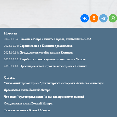
Новости
2025.11.23:
Часовня в Истре в память о героях, погибших на СВО
2025.11.06:
Строительство в Клинцах продвигается!
2025.10.14:
Продолжается стройка храма в Клинцах!
2025.09.22:
Разработка проекта храмового комплекса в Угличе
2025.09.18:
Проектирование и строительство храма в Клинцах
Статьи
Уникальный проект храма Архитектурных мастерских Данилова монастыря
Ярославская икона Божией Матери
Что такое "чудотворная икона" и как она признаётся таковой
Феодоровская икона Божией Матери
Тихвинская икона Божией Матери