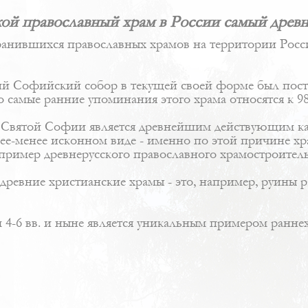
ой православный храм в России самый древ
анившихся православных храмов на территории Росси
й Софийский собор в текущей своей форме был постр
о самые ранние упоминания этого храма относятся к 98
Святой Софии является древнейшим действующим ка
лее-менее исконном виде - именно по этой причине х
пример древнерусского православного храмостроитель
 древние христианские храмы - это, например, руины 
4-6 вв. и ныне является уникальным примером раннех