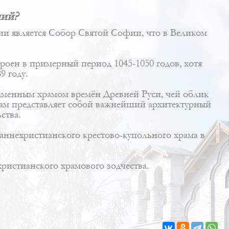
ний?
и является Собор Святой Софии, что в Великом
оен в примерный период 1045-1050 годов, хотя
9 году.
менным храмом времён Древней Руси, чей облик
рам представляет собой важнейший архитектурный
ства.
раннехристианского крестово-купольного храма в
ристианского храмового зодчества.