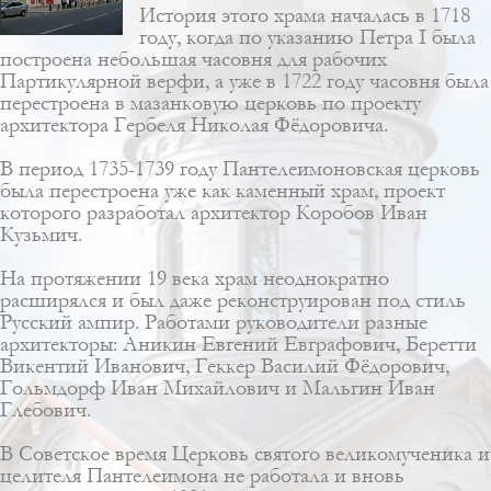
История этого храма началась в 1718
году, когда по указанию Петра I была
построена небольшая часовня для рабочих
Партикулярной верфи, а уже в 1722 году часовня была
перестроена в
мазанковую церковь
по проекту
архитектора
Гербеля Николая Фёдоровича
.
В период 1735-1739 году Пантелеимоновская церковь
была перестроена уже как каменный храм, проект
которого разработал архитектор
Коробов Иван
Кузьмич
.
На протяжении 19 века храм неоднократно
расширялся и был даже реконструирован под стиль
Русский ампир
. Работами руководители разные
архитекторы:
Аникин Евгений Евграфович
,
Беретти
Викентий Иванович
,
Геккер Василий Фёдорович
,
Гольмдорф Иван Михайлович
и
Мальгин Иван
Глебович
.
В Советское время Церковь святого великомученика и
целителя Пантелеимона не работала и вновь