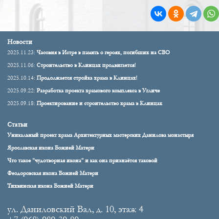
Новости
2025.11.23:
Часовня в Истре в память о героях, погибших на СВО
2025.11.06:
Строительство в Клинцах продвигается!
2025.10.14:
Продолжается стройка храма в Клинцах!
2025.09.22:
Разработка проекта храмового комплекса в Угличе
2025.09.18:
Проектирование и строительство храма в Клинцах
Статьи
Уникальный проект храма Архитектурных мастерских Данилова монастыря
Ярославская икона Божией Матери
Что такое "чудотворная икона" и как она признаётся таковой
Феодоровская икона Божией Матери
Тихвинская икона Божией Матери
ул. Даниловский Вал, д. 10, этаж 4