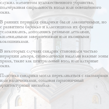
служил элементом художественного убранства,
подчёркивая сакральность входа или освещённого
окна.
В ранних периодах сандрики были лаконичными, но
с развитием барокко и классицизма их формы
усложнялись, дополняясь резными деталями,
килевидными завершениями или иконными
кокошниками.
В некоторых случаях сандрик становился частью
иерархии декора, символически выделяя важные зоны
храма, такие как центральный вход или алтарные
окна.
Пластика сандрика могла перекликаться с закомарами
или наличниками, создавая гармоничный
архитектурный ансамбль.