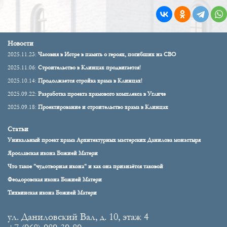
Новости
2025.11.23:
Часовня в Истре в память о героях, погибших на СВО
2025.11.06:
Строительство в Клинцах продвигается!
2025.10.14:
Продолжается стройка храма в Клинцах!
2025.09.22:
Разработка проекта храмового комплекса в Угличе
2025.09.18:
Проектирование и строительство храма в Клинцах
Статьи
Уникальный проект храма Архитектурных мастерских Данилова монастыря
Ярославская икона Божией Матери
Что такое "чудотворная икона" и как она признаётся таковой
Феодоровская икона Божией Матери
Тихвинская икона Божией Матери
ул. Даниловский Вал, д. 10, этаж 4