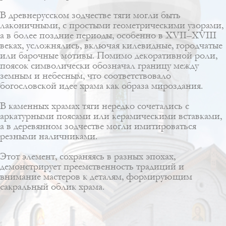
В древнерусском зодчестве тяги могли быть
лаконичными, с простыми геометрическими узорами,
а в более поздние периоды, особенно в XVII–XVIII
веках, усложнялись, включая килевидные, городчатые
или барочные мотивы. Помимо декоративной роли,
поясок символически обозначал границу между
земным и небесным, что соответствовало
богословской идее храма как образа мироздания.
В каменных храмах тяги нередко сочетались с
аркатурными поясами или керамическими вставками,
а в деревянном зодчестве могли имитироваться
резными наличниками.
Этот элемент, сохраняясь в разных эпохах,
демонстрирует преемственность традиций и
внимание мастеров к деталям, формирующим
сакральный облик храма.