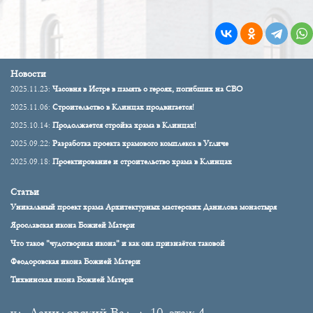
Новости
2025.11.23:
Часовня в Истре в память о героях, погибших на СВО
2025.11.06:
Строительство в Клинцах продвигается!
2025.10.14:
Продолжается стройка храма в Клинцах!
2025.09.22:
Разработка проекта храмового комплекса в Угличе
2025.09.18:
Проектирование и строительство храма в Клинцах
Статьи
Уникальный проект храма Архитектурных мастерских Данилова монастыря
Ярославская икона Божией Матери
Что такое "чудотворная икона" и как она признаётся таковой
Феодоровская икона Божией Матери
Тихвинская икона Божией Матери
ул. Даниловский Вал, д. 10, этаж 4