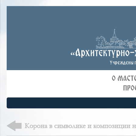
«Архитектурно-
Учреждены п
О МАСТ
ПРО
Корона в символике и композиции н