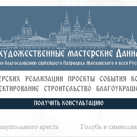
художественные мастерские Дани
о благословению святейшего Патриарха Московского и всея Руси
ЕРСКИХ
РЕАЛИЗАЦИИ
ПРОЕКТЫ
СОБЫТИЯ
К
ЕКТИРОВАНИЕ
СТРОИТЕЛЬСТВО
БЛАГОУКРАШ
ПОЛУЧИТЬ КОНСУЛЬТАЦИЮ
акупольного креста
Голубь в символик