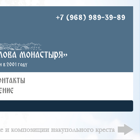
+7 (968) 989-39-89
лова монастыря»
 в 2001 году
ОНТАКТЫ
ЕНИЕ
е и композиции накупольного креста