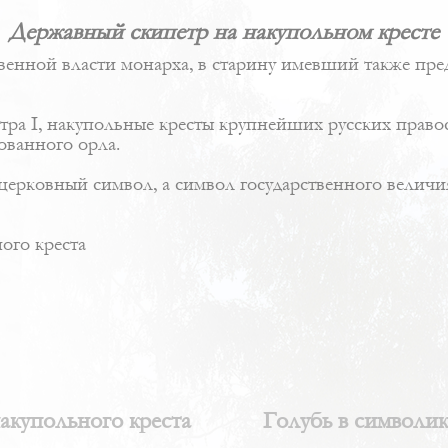
Державный скипетр на накупольном кресте
венной власти монарха, в старину имевший также пре
тра I, накупольные кресты крупнейших русских право
ованного орла.
 церковный символ, а символ государственного велич
ого креста
акупольного креста
Голубь в символик