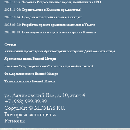
2025.11.23:
Часовня в Истре в память о героях, погибших на СВО
2025.11.06:
Строительство в Клинцах продвигается!
2025.10.14:
Продолжается стройка храма в Клинцах!
2025.09.22:
Разработка проекта храмового комплекса в Угличе
2025.09.18:
Проектирование и строительство храма в Клинцах
Статьи
Уникальный проект храма Архитектурных мастерских Данилова монастыря
Ярославская икона Божией Матери
Что такое "чудотворная икона" и как она признаётся таковой
Феодоровская икона Божией Матери
Тихвинская икона Божией Матери
ул. Даниловский Вал, д. 10, этаж 4
+7 (968) 989-39-89
Copyright © MDMAS.RU.
Все права защищены.
Регионы