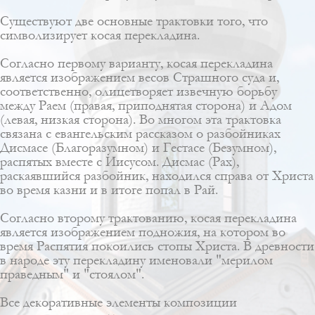
Существуют две основные трактовки того, что
символизирует косая перекладина.
Согласно первому варианту, косая перекладина
является изображением весов Страшного суда и,
соответственно, олицетворяет извечную борьбу
между Раем (правая, приподнятая сторона) и Адом
(левая, низкая сторона). Во многом эта трактовка
связана с евангельским рассказом о разбойниках
Дисмасе (Благоразумном) и Гестасе (Безумном),
распятых вместе с Иисусом. Дисмас (Рах),
раскаявшийся разбойник, находился справа от Христа
во время казни и в итоге попал в Рай.
Согласно второму трактованию, косая перекладина
является изображением подножия, на котором во
время Распятия покоились стопы Христа. В древности
в народе эту перекладину именовали "мерилом
праведным" и "стоялом".
Все декоративные элементы композиции