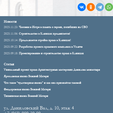
Новости
2025.11.23:
Часовня в Истре в память о героях, погибших на СВО
2025.11.06:
Строительство в Клинцах продвигается!
2025.10.14:
Продолжается стройка храма в Клинцах!
2025.09.22:
Разработка проекта храмового комплекса в Угличе
2025.09.18:
Проектирование и строительство храма в Клинцах
Статьи
Уникальный проект храма Архитектурных мастерских Данилова монастыря
Ярославская икона Божией Матери
Что такое "чудотворная икона" и как она признаётся таковой
Феодоровская икона Божией Матери
Тихвинская икона Божией Матери
ул. Даниловский Вал, д. 10, этаж 4