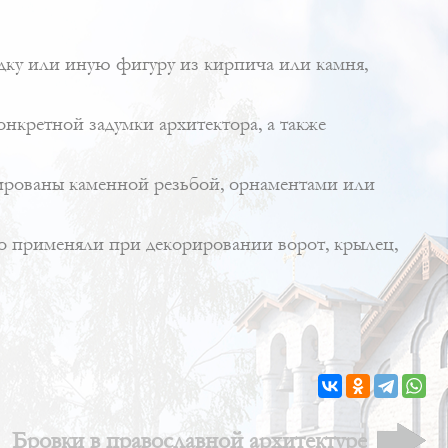
идку или иную фигуру из кирпича или камня,
онкретной задумки архитектора, а также
рированы каменной резьбой, орнаментами или
но применяли при декорировании ворот, крылец,
Бровки в православной архитектуре