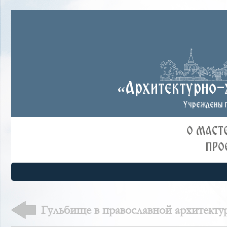
«Архитектурно-
Учреждены п
О МАСТ
ПРО
Гульбище в православной архитекту