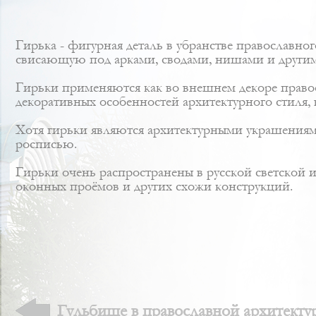
Гирька - фигурная деталь в убранстве православн
свисающую под арками, сводами, нишами и другим
Гирьки применяются как во внешнем декоре правосл
декоративных особенностей архитектурного стиля, 
Хотя гирьки являются архитектурными украшениям
росписью.
Гирьки очень распространены в русской светской 
оконных проёмов и других схожи конструкций.
Гульбище в православной архитекту