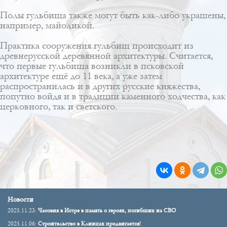
Полы гульбища также могут быть как-либо украшены,
например, майоликой.
Практика сооружения гульбищ происходит из
древнерусской деревянной архитектуры. Считается,
что первые гульбища возникли в псковской
архитектуре ещё до 11 века, а уже затем
распространилась и в других русские княжества,
попутно войдя и в традиции каменного ходчества, как
церковного, так и светского.
Новости
2025.11.23:
Часовня в Истре в память о героях, погибших на СВО
2025.11.06:
Строительство в Клинцах продвигается!