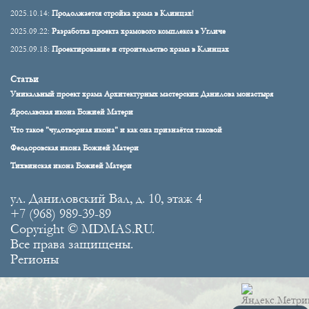
2025.10.14:
Продолжается стройка храма в Клинцах!
2025.09.22:
Разработка проекта храмового комплекса в Угличе
2025.09.18:
Проектирование и строительство храма в Клинцах
Статьи
Уникальный проект храма Архитектурных мастерских Данилова монастыря
Ярославская икона Божией Матери
Что такое "чудотворная икона" и как она признаётся таковой
Феодоровская икона Божией Матери
Тихвинская икона Божией Матери
ул. Даниловский Вал, д. 10, этаж 4
+7 (968) 989-39-89
Copyright © MDMAS.RU.
Все права защищены.
Регионы