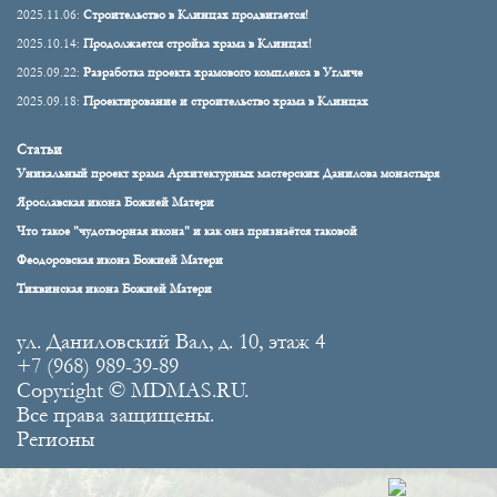
2025.11.06:
Строительство в Клинцах продвигается!
2025.10.14:
Продолжается стройка храма в Клинцах!
2025.09.22:
Разработка проекта храмового комплекса в Угличе
2025.09.18:
Проектирование и строительство храма в Клинцах
Статьи
Уникальный проект храма Архитектурных мастерских Данилова монастыря
Ярославская икона Божией Матери
Что такое "чудотворная икона" и как она признаётся таковой
Феодоровская икона Божией Матери
Тихвинская икона Божией Матери
ул. Даниловский Вал, д. 10, этаж 4
+7 (968) 989-39-89
Copyright © MDMAS.RU.
Все права защищены.
Регионы