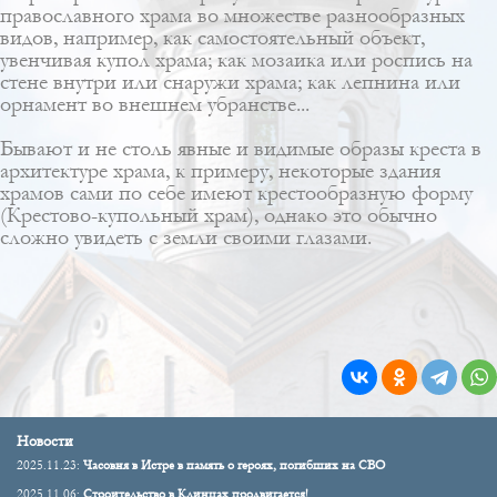
православного храма во множестве разнообразных
видов, например, как самостоятельный объект,
увенчивая купол храма; как мозаика или роспись на
стене внутри или снаружи храма; как лепнина или
орнамент во внешнем убранстве...
Бывают и не столь явные и видимые образы креста в
архитектуре храма, к примеру, некоторые здания
храмов сами по себе имеют крестообразную форму
(
Крестово-купольный храм
), однако это обычно
сложно увидеть с земли своими глазами.
Новости
2025.11.23:
Часовня в Истре в память о героях, погибших на СВО
2025.11.06:
Строительство в Клинцах продвигается!