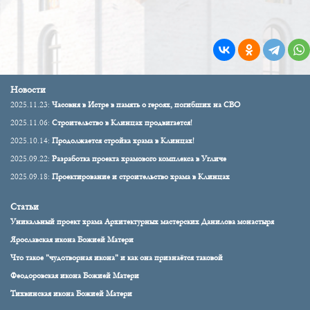
Новости
2025.11.23:
Часовня в Истре в память о героях, погибших на СВО
2025.11.06:
Строительство в Клинцах продвигается!
2025.10.14:
Продолжается стройка храма в Клинцах!
2025.09.22:
Разработка проекта храмового комплекса в Угличе
2025.09.18:
Проектирование и строительство храма в Клинцах
Статьи
Уникальный проект храма Архитектурных мастерских Данилова монастыря
Ярославская икона Божией Матери
Что такое "чудотворная икона" и как она признаётся таковой
Феодоровская икона Божией Матери
Тихвинская икона Божией Матери