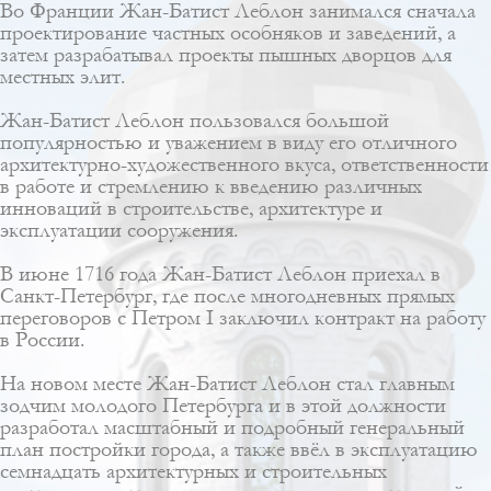
Во Франции Жан-Батист Леблон занимался сначала
проектирование частных особняков и заведений, а
затем разрабатывал проекты пышных дворцов для
местных элит.
Жан-Батист Леблон пользовался большой
популярностью и уважением в виду его отличного
архитектурно-художественного вкуса, ответственности
в работе и стремлению к введению различных
инноваций в строительстве, архитектуре и
эксплуатации сооружения.
В июне 1716 года Жан-Батист Леблон приехал в
Санкт-Петербург, где после многодневных прямых
переговоров с Петром I заключил контракт на работу
в России.
На новом месте Жан-Батист Леблон стал главным
зодчим молодого Петербурга и в этой должности
разработал масштабный и подробный генеральный
план постройки города, а также ввёл в эксплуатацию
семнадцать архитектурных и строительных