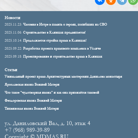
Новости
2025.11.23:
Часовня в Истре в память о героях, погибших на СВО
2025.11.06:
Строительство в Клинцах продвигается!
2025.10.14:
Продолжается стройка храма в Клинцах!
2025.09.22:
Разработка проекта храмового комплекса в Угличе
2025.09.18:
Проектирование и строительство храма в Клинцах
Статьи
Уникальный проект храма Архитектурных мастерских Данилова монастыря
Ярославская икона Божией Матери
Что такое "чудотворная икона" и как она признаётся таковой
Феодоровская икона Божией Матери
Тихвинская икона Божией Матери
ул. Даниловский Вал, д. 10, этаж 4
+7 (968) 989-39-89
Copyright © MDMAS.RU.