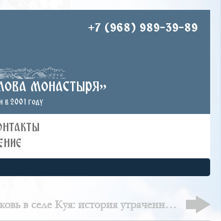
+7 (968) 989-39-89
лова монастыря»
 в 2001 году
ОНТАКТЫ
ЕНИЕ
ковь в селе Куя: история утраченного
храма