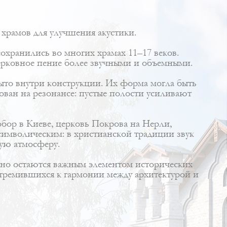
 храмов для улучшения акустики.
охранились во многих храмах 11–17 веков.
церковное пение более звучными и объемными.
рыто внутри конструкции. Их форма могла быть
ован на резонансе: пустые полости усиливают
обор в Киеве, церковь Покрова на Нерли,
символическим: в христианской традиции звук
ную атмосферу.
, но остаются важным элементом исторических
стремившихся к гармонии между архитектурой и