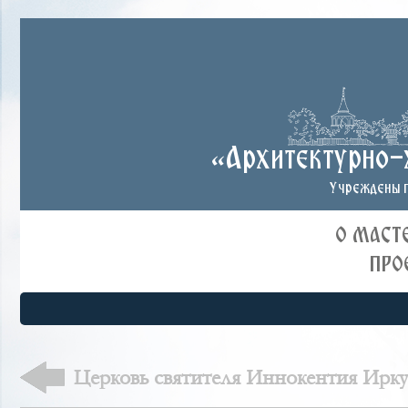
«Архитектурно-
Учреждены п
О МАСТ
ПРО
Церковь святителя Иннокентия Иркут
история утраченного храма