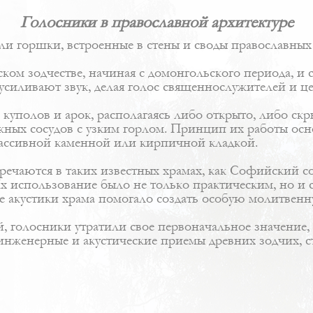
Голосники в православной архитектуре
ли горшки, встроенные в стены и своды православных
ом зодчестве, начиная с домонгольского периода, и с
 усиливают звук, делая голос священнослужителей и 
 куполов и арок, располагаясь либо открыто, либо ск
ожных сосудов с узким горлом. Принцип их работы осн
массивной каменной или кирпичной кладкой.
речаются в таких известных храмах, как Софийский с
х использование было не только практическим, но и 
е акустики храма помогало создать особую молитвен
й, голосники утратили свое первоначальное значение
инженерные и акустические приемы древних зодчих, 