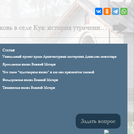
ковь в селе Куя: история утраченного
храма
Статьи
Уникальный проект храма Архитектурных мастерских Данилова монастыря
Ярославская икона Божией Матери
Что такое "чудотворная икона" и как она признаётся таковой
Феодоровская икона Божией Матери
Тихвинская икона Божией Матери
Задать вопрос