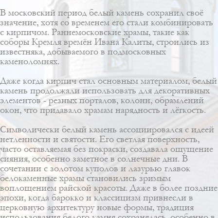
В московский период белый камень сохранил своё
значение, хотя со временем его стали комбинировать
с кирпичом. Раннемосковские храмы, такие как
соборы Кремля времён Ивана Калиты, строились из
известняка, добываемого в подмосковных
каменоломнях.
Даже когда кирпич стал основным материалом, белый
камень продолжали использовать для декоративных
элементов - резных порталов, колонн, обрамлений
окон, что придавало храмам нарядность и лёгкость.
Символически белый камень ассоциировался с идеей
нетленности и святости. Его светлая поверхность,
часто оставляемая без покраски, создавала ощущение
сияния, особенно заметное в солнечные дни. В
сочетании с золотом куполов и лазурью главок
белокаменные храмы становились зримым
воплощением райской красоты. Даже в более поздние
эпохи, когда барокко и классицизм привнесли в
церковную архитектуру новые формы, традиция
использования белого камня сохранялась, особенно в