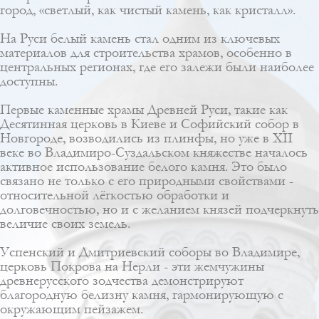
город, «светлый, как чистый камень, как кристалл».
На Руси белый камень стал одним из ключевых
материалов для строительства храмов, особенно в
центральных регионах, где его залежи были наиболее
доступны.
Первые каменные храмы Древней Руси, такие как
Десятинная церковь в Киеве и Софийский собор в
Новгороде, возводились из плинфы, но уже в XII
веке во Владимиро-Суздальском княжестве началось
активное использование белого камня. Это было
связано не только с его природными свойствами -
относительной лёгкостью обработки и
долговечностью, но и с желанием князей подчеркнуть
величие своих земель.
Успенский и Дмитриевский соборы во Владимире,
церковь Покрова на Нерли - эти жемчужины
древнерусского зодчества демонстрируют
благородную белизну камня, гармонирующую с
окружающим пейзажем.