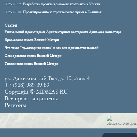
2025.09.22:
Разработка проекта храмового комплекса в Угличе
2025.09.18:
Проектирование и строительство храма в Клинцах
Статьи
Уникальный проект храма Архитектурных мастерских Данилова монастыря
Ярославская икона Божией Матери
Что такое "чудотворная икона" и как она признаётся таковой
Феодоровская икона Божией Матери
Тихвинская икона Божией Матери
ул. Даниловский Вал, д. 10, этаж 4
+7 (968) 989-39-89
Copyright © MDMAS.RU.
Все права защищены.
Регионы