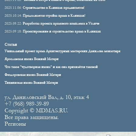
2025.11.06:
Строительство в Клинцах продвигается!
2025.10.14:
Продолжается стройка храма в Клинцах!
2025.09.22:
Разработка проекта храмового комплекса в Угличе
2025.09.18:
Проектирование и строительство храма в Клинцах
Статьи
Уникальный проект храма Архитектурных мастерских Данилова монастыря
Ярославская икона Божией Матери
Что такое "чудотворная икона" и как она признаётся таковой
Феодоровская икона Божией Матери
Тихвинская икона Божией Матери
ул. Даниловский Вал, д. 10, этаж 4
+7 (968) 989-39-89
Copyright © MDMAS.RU.
Все права защищены.
Регионы