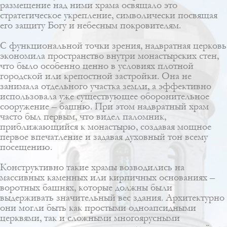
размещение над ними храма освящало это
стратегическое укрепление, символически посвящая
его защиту Богу и небесным покровителям.
С функциональной точки зрения, надвратная церковь
экономила пространство внутри монастырских стен,
что было особенно ценно в условиях плотной
городской или крепостной застройки. Она не
занимала отдельного участка земли, а эффективно
использовала уже существующее оборонительное
сооружение – башню. При этом надвратный храм
часто был первым, что видел паломник,
приближающийся к монастырю, создавая мощное
первое впечатление и задавая духовный тон всему
посещению.
Конструктивно такие храмы возводились на
массивных каменных или кирпичных основаниях –
воротных башнях, которые должны были
выдерживать значительный вес здания. Архитектурно
они могли быть как простыми одноапсидными
церквями, так и сложными многоярусными