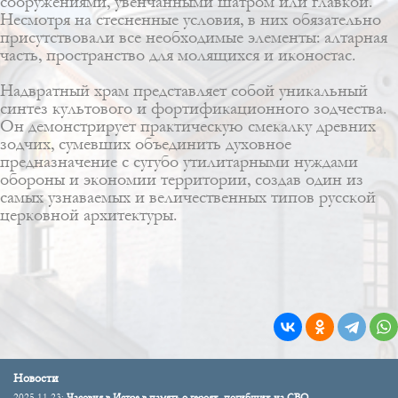
сооружениями, увенчанными шатром или главкой.
Несмотря на стесненные условия, в них обязательно
присутствовали все необходимые элементы: алтарная
часть, пространство для молящихся и иконостас.
Надвратный храм представляет собой уникальный
синтез культового и фортификационного зодчества.
Он демонстрирует практическую смекалку древних
зодчих, сумевших объединить духовное
предназначение с сугубо утилитарными нуждами
обороны и экономии территории, создав один из
самых узнаваемых и величественных типов русской
церковной архитектуры.
Новости
2025.11.23:
Часовня в Истре в память о героях, погибших на СВО