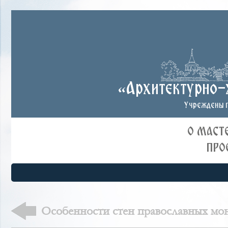
«Архитектурно-
Учреждены п
О МАСТ
ПРО
Особенности стен православных мо