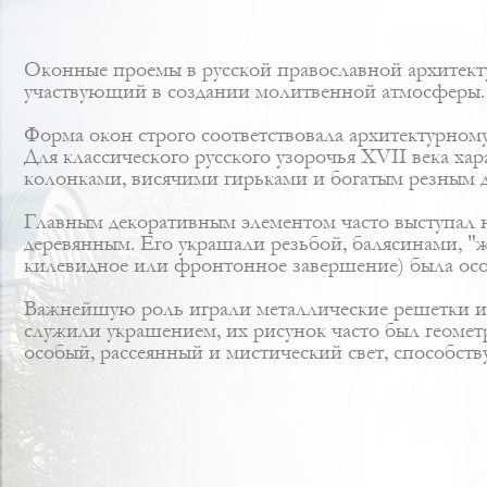
Оконные проемы в русской православной архитектур
участвующий в создании молитвенной атмосферы. 
Форма окон строго соответствовала архитектурном
Для классического русского узорочья XVII века 
колонками, висячими гирьками и богатым резным 
Главным декоративным элементом часто выступал
деревянным. Его украшали резьбой, балясинами, "
килевидное или фронтонное завершение) была особ
Важнейшую роль играли металлические решетки и
служили украшением, их рисунок часто был геомет
особый, рассеянный и мистический свет, способс