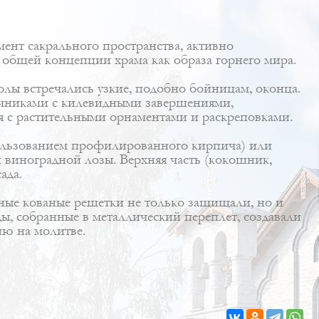
мент сакрального пространства, активно
общей концепции храма как образа горнего мира.
олы встречались узкие, подобно бойницам, оконца.
личниками с килевидными завершениями,
 с растительными орнаментами и раскреповками.
пользованием профилированного кирпича) или
 виноградной лозы. Верхняя часть (кокошник,
ада.
ые кованые решетки не только защищали, но и
, собранные в металлический переплет, создавали
ию на молитве.