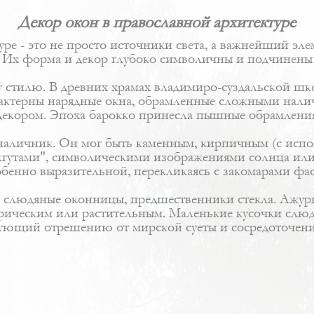
Декор окон в православной архитектуре
е - это не просто источники света, а важнейший эле
Их форма и декор глубоко символичны и подчинены 
у стилю. В древних храмах владимиро-суздальской шк
характерны нарядные окна, обрамленные сложными на
декором. Эпоха барокко принесла пышные обрамления
 наличник. Он мог быть каменным, кирпичным (с ис
жгутами", символическими изображениями солнца или
енно выразительной, перекликаясь с закомарами фас
 слюдяные оконницы, предшественники стекла. Ажурн
рическим или растительным. Маленькие кусочки слюды
твующий отрешению от мирской суеты и сосредоточен