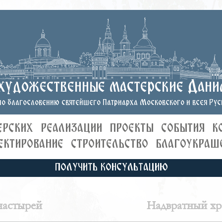
художественные мастерские Дани
о благословению святейшего Патриарха Московского и всея Руси
ЕРСКИХ
РЕАЛИЗАЦИИ
ПРОЕКТЫ
СОБЫТИЯ
К
ЕКТИРОВАНИЕ
СТРОИТЕЛЬСТВО
БЛАГОУКРАШ
ПОЛУЧИТЬ КОНСУЛЬТАЦИЮ
настырей
Надвратный хра