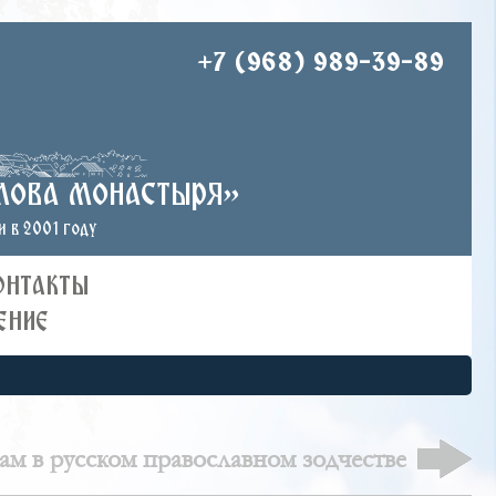
+7 (968) 989-39-89
лова монастыря»
 в 2001 году
ОНТАКТЫ
ЕНИЕ
м в русском православном зодчестве