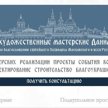
художественные мастерские Дани
о благословению святейшего Патриарха Московского и всея Руси
ЕРСКИХ
РЕАЛИЗАЦИИ
ПРОЕКТЫ
СОБЫТИЯ
К
ЕКТИРОВАНИЕ
СТРОИТЕЛЬСТВО
БЛАГОУКРАШ
ПОЛУЧИТЬ КОНСУЛЬТАЦИЮ
храме
Подкупольное прост