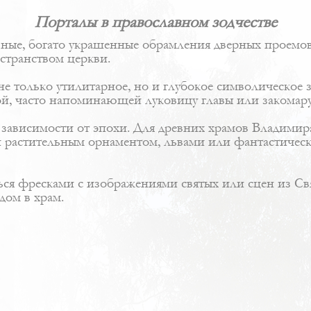
Порталы в православном зодчестве
льные, богато украшенные обрамления дверных проемо
странством церкви.
е только утилитарное, но и глубокое символическое 
й, часто напоминающей луковицу главы или закомару
 зависимости от эпохи. Для древних храмов Владимир
растительным орнаментом, львами или фантастическ
ся фресками с изображениями святых или сцен из Св
дом в храм.