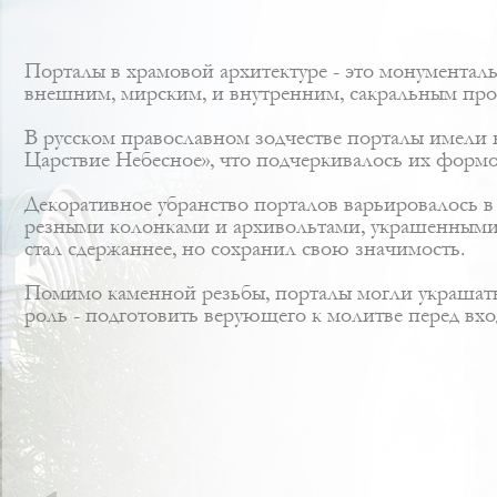
Порталы в храмовой архитектуре - это монумента
внешним, мирским, и внутренним, сакральным про
В русском православном зодчестве порталы имели н
Царствие Небесное», что подчеркивалось их формо
Декоративное убранство порталов варьировалось в
резными колонками и архивольтами, украшенными 
стал сдержаннее, но сохранил свою значимость.
Помимо каменной резьбы, порталы могли украшать
роль - подготовить верующего к молитве перед вхо