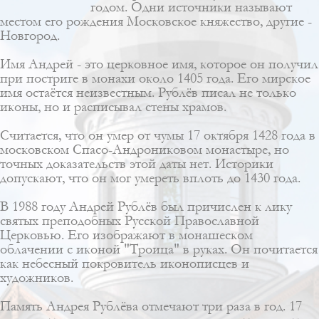
годом. Одни источники называют
местом его рождения Московское княжество, другие -
Новгород.
Имя Андрей - это церковное имя, которое он получил
при постриге в монахи около 1405 года. Его мирское
имя остаётся неизвестным. Рублёв писал не только
иконы, но и расписывал стены храмов.
Считается, что он умер от чумы 17 октября 1428 года в
московском Спасо-Андрониковом монастыре, но
точных доказательств этой даты нет. Историки
допускают, что он мог умереть вплоть до 1430 года.
В 1988 году Андрей Рублёв был причислен к лику
святых преподобных Русской Православной
Церковью. Его изображают в монашеском
облачении с иконой "Троица" в руках. Он почитается
как небесный покровитель иконописцев и
художников.
Память Андрея Рублёва отмечают три раза в год. 17