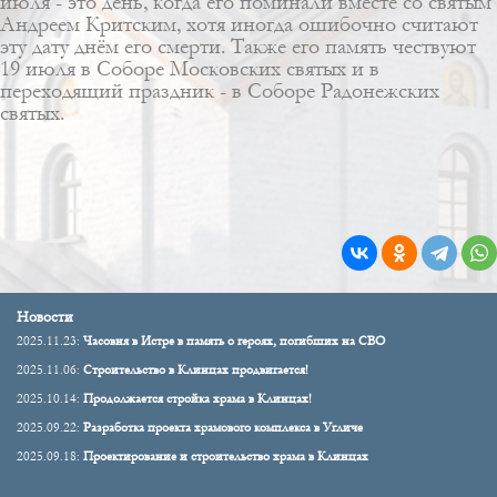
июля - это день, когда его поминали вместе со святым
Андреем Критским, хотя иногда ошибочно считают
эту дату днём его смерти. Также его память чествуют
19 июля в Соборе Московских святых и в
переходящий праздник - в Соборе Радонежских
святых.
Новости
2025.11.23:
Часовня в Истре в память о героях, погибших на СВО
2025.11.06:
Строительство в Клинцах продвигается!
2025.10.14:
Продолжается стройка храма в Клинцах!
2025.09.22:
Разработка проекта храмового комплекса в Угличе
2025.09.18:
Проектирование и строительство храма в Клинцах