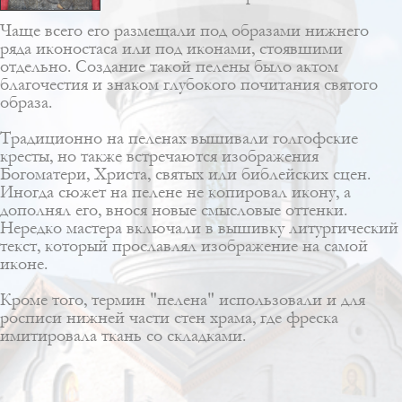
Чаще всего его размещали под образами нижнего
ряда иконостаса или под иконами, стоявшими
отдельно. Создание такой пелены было актом
благочестия и знаком глубокого почитания святого
образа.
Традиционно на пеленах вышивали голгофские
кресты, но также встречаются изображения
Богоматери, Христа, святых или библейских сцен.
Иногда сюжет на пелене не копировал икону, а
дополнял его, внося новые смысловые оттенки.
Нередко мастера включали в вышивку литургический
текст, который прославлял изображение на самой
иконе.
Кроме того, термин "пелена" использовали и для
росписи нижней части стен храма, где фреска
имитировала ткань со складками.