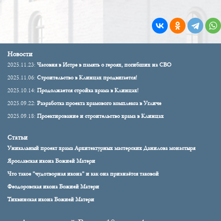
Новости
2025.11.23:
Часовня в Истре в память о героях, погибших на СВО
2025.11.06:
Строительство в Клинцах продвигается!
2025.10.14:
Продолжается стройка храма в Клинцах!
2025.09.22:
Разработка проекта храмового комплекса в Угличе
2025.09.18:
Проектирование и строительство храма в Клинцах
Статьи
Уникальный проект храма Архитектурных мастерских Данилова монастыря
Ярославская икона Божией Матери
Что такое "чудотворная икона" и как она признаётся таковой
Феодоровская икона Божией Матери
Тихвинская икона Божией Матери