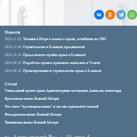
Новости
2025.11.23:
Часовня в Истре в память о героях, погибших на СВО
2025.11.06:
Строительство в Клинцах продвигается!
2025.10.14:
Продолжается стройка храма в Клинцах!
2025.09.22:
Разработка проекта храмового комплекса в Угличе
2025.09.18:
Проектирование и строительство храма в Клинцах
Статьи
Уникальный проект храма Архитектурных мастерских Данилова монастыря
Ярославская икона Божией Матери
Что такое "чудотворная икона" и как она признаётся таковой
Феодоровская икона Божией Матери
Тихвинская икона Божией Матери
ул. Даниловский Вал, д. 10, этаж 4