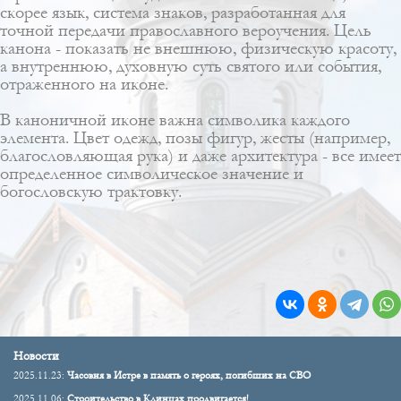
скорее язык, система знаков, разработанная для
точной передачи православного вероучения. Цель
канона - показать не внешнюю, физическую красоту,
а внутреннюю, духовную суть святого или события,
отраженного на иконе.
В каноничной иконе важна символика каждого
элемента. Цвет одежд, позы фигур, жесты (например,
благословляющая рука) и даже архитектура - все имеет
определенное символическое значение и
богословскую трактовку.
Новости
2025.11.23:
Часовня в Истре в память о героях, погибших на СВО
2025.11.06:
Строительство в Клинцах продвигается!