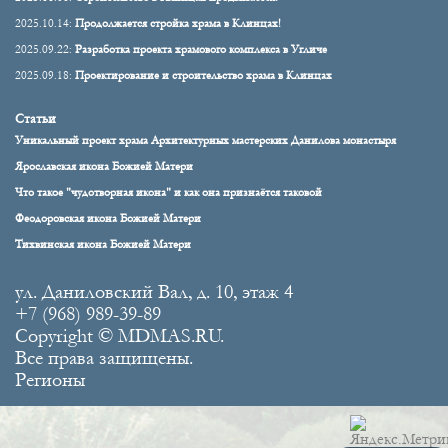
2025.10.14:
Продолжается стройка храма в Клинцах!
2025.09.22:
Разработка проекта храмового комплекса в Угличе
2025.09.18:
Проектирование и строительство храма в Клинцах
Статьи
Уникальный проект храма Архитектурных мастерских Данилова монастыря
Ярославская икона Божией Матери
Что такое "чудотворная икона" и как она признаётся таковой
Феодоровская икона Божией Матери
Тихвинская икона Божией Матери
ул. Даниловский Вал, д. 10, этаж 4
+7 (968) 989-39-89
Copyright © MDMAS.RU.
Все права защищены.
Регионы